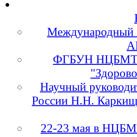
Международный 
А
ФГБУН НЦБМТ 
"Здорово
Научный руково
России Н.Н. Каркищ
22-23 мая в НЦБ