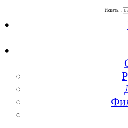
Искать...
Р
Фи