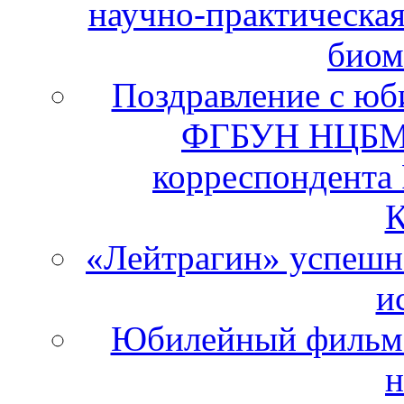
научно-практическа
биом
Поздравление с юб
ФГБУН НЦБМТ
корреспондента
К
«Лейтрагин» успешно
и
Юбилейный фильм 
н