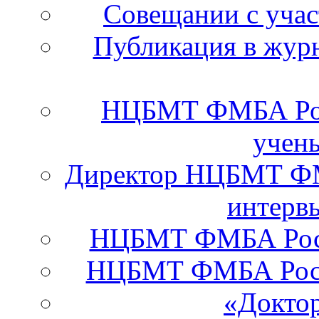
Cовещании с уча
Публикация в журн
НЦБМТ ФМБА Рос
учены
Директор НЦБМТ ФМ
интервь
НЦБМТ ФМБА Росси
НЦБМТ ФМБА Росс
«Докто