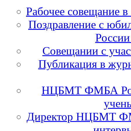
Рабочее совещание в
Поздравление с юб
России
Cовещании с уча
Публикация в журн
НЦБМТ ФМБА Рос
учены
Директор НЦБМТ ФМ
интервь