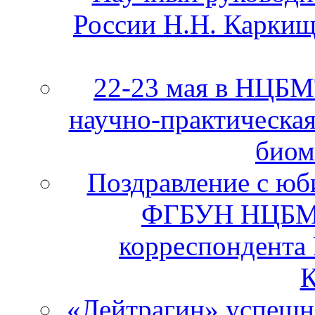
России Н.Н. Каркищ
22-23 мая в НЦБ
научно-практическа
биом
Поздравление с юб
ФГБУН НЦБМТ
корреспондента
К
«Лейтрагин» успешно