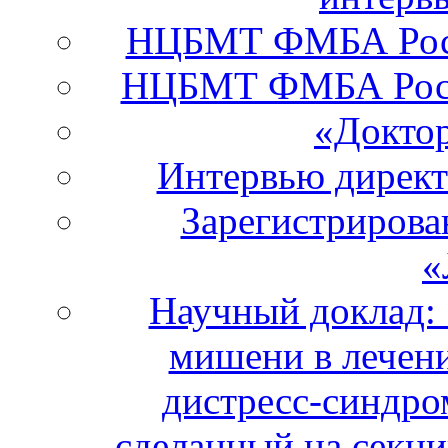
НЦБМТ ФМБА Росси
НЦБМТ ФМБА Росс
«Докто
Интервью дирек
Зарегистрирова
«
Научный доклад:
мишени в лечени
дистресс-синдро
сделанный на секци