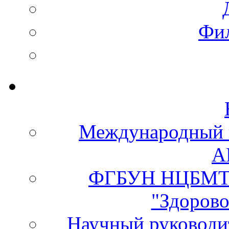
Фи
Международный 
А
ФГБУН НЦБМТ 
"Здорово
Научный руково