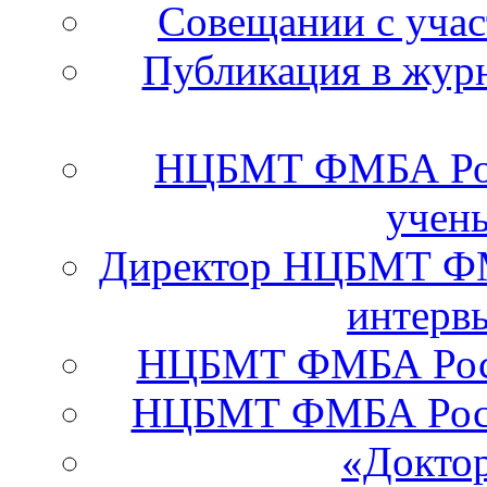
Cовещании с уча
Публикация в журн
НЦБМТ ФМБА Рос
учены
Директор НЦБМТ ФМ
интервь
НЦБМТ ФМБА Росси
НЦБМТ ФМБА Росс
«Докто