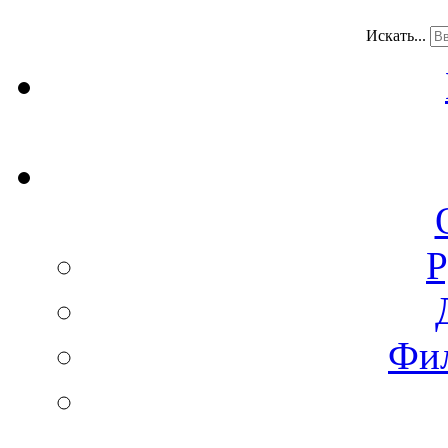
Искать...
Р
Фи