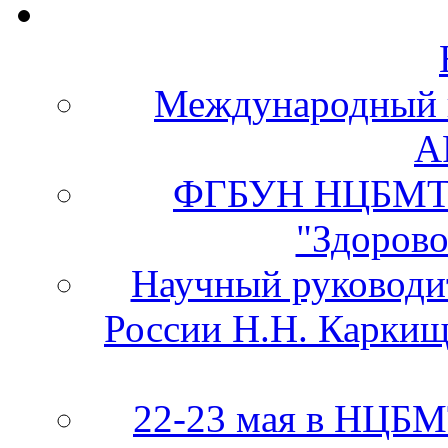
Международный 
А
ФГБУН НЦБМТ 
"Здорово
Научный руково
России Н.Н. Каркищ
22-23 мая в НЦБ