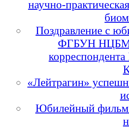
научно-практическа
биом
Поздравление с юб
ФГБУН НЦБМТ
корреспондента
К
«Лейтрагин» успешно
и
Юбилейный фильм 
н