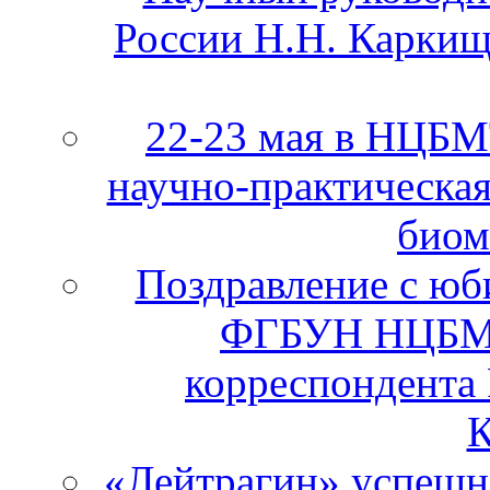
России Н.Н. Каркищ
22-23 мая в НЦБ
научно-практическа
биом
Поздравление с юб
ФГБУН НЦБМТ
корреспондента
К
«Лейтрагин» успешно