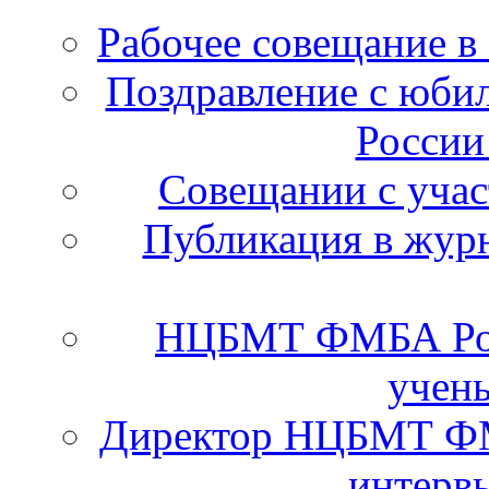
Рабочее совещание в
Поздравление с юб
России
Cовещании с уча
Публикация в журн
НЦБМТ ФМБА Рос
учены
Директор НЦБМТ ФМ
интервь