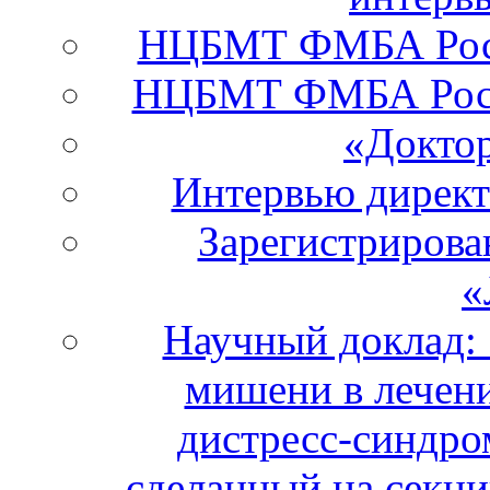
НЦБМТ ФМБА Росси
НЦБМТ ФМБА Росс
«Докто
Интервью дирек
Зарегистрирова
«
Научный доклад:
мишени в лечени
дистресс-синдро
сделанный на секци