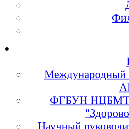
Фи
Международный 
А
ФГБУН НЦБМТ 
"Здорово
Научный руково