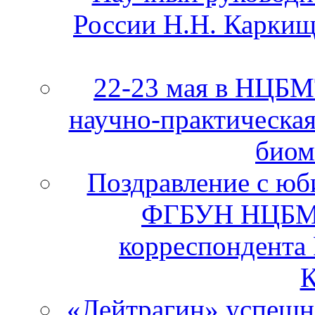
России Н.Н. Каркищ
22-23 мая в НЦБ
научно-практическа
биом
Поздравление с юб
ФГБУН НЦБМТ
корреспондента
К
«Лейтрагин» успешно