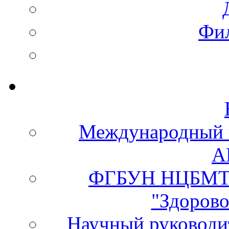
Фи
Международный 
А
ФГБУН НЦБМТ 
"Здорово
Научный руково