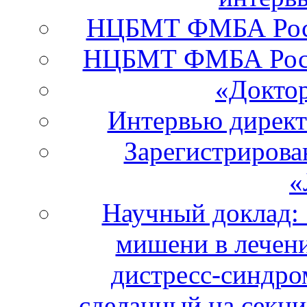
НЦБМТ ФМБА Росси
НЦБМТ ФМБА Росс
«Докто
Интервью дирек
Зарегистрирова
«
Научный доклад:
мишени в лечени
дистресс-синдро
сделанный на секци