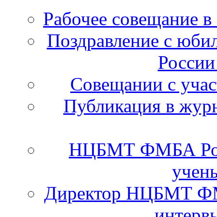
Рабочее совещание в
Поздравление с юб
России
Cовещании с уча
Публикация в журн
НЦБМТ ФМБА Рос
учены
Директор НЦБМТ ФМ
интервь